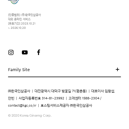
[인증범위] (주)한국인삼공사
대외 온라인 서비스
[유효기간] 2023.10.21
~ 2026.10.20
Family Site
㈜한국인삼공사
|
대전광역시 대덕구 벚꽃길 71(평촌동)
|
대표이사 임왕섭,
안빈
|
사업자등록번호 314-81-23992
|
고객센터 1588-2304 /
contact@kgc.co.kr
|
호스팅서비스제공자 ㈜한국인삼공사
© 2020 Korea Ginseng Corp.