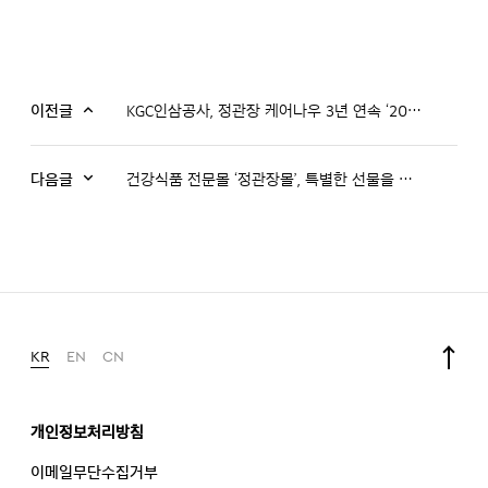
이전글
KGC인삼공사, 정관장 케어나우 3년 연속 ‘2020 국가서비스대상’ 건강정보 제공앱 부문 수상
다음글
건강식품 전문몰 ‘정관장몰’, 특별한 선물을 경험하세요
KR
EN
CN
개인정보처리방침
이메일무단수집거부