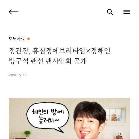
보도자료
정관장, 홍삼정에브리타임×정해인
방구석 랜선 팬사인회 공개
2020. 9. 18