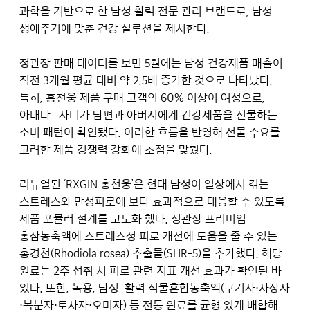
과학을 기반으로 한 남성 활력 전문 관리 브랜드로, 남성
생애주기에 맞춘 건강 설루션을 제시한다.
정관장 판매 데이터를 보면 5월에는 남성 건강제품 매출이
직전 3개월 평균 대비 약 2.5배 증가한 것으로 나타났다.
특히, 홍천웅 제품 구매 고객의 60% 이상이 여성으로,
아내나 자녀가 남편과 아버지에게 건강제품을 선물하는
소비 패턴이 확인됐다. 이러한 흐름을 반영해 선물 수요를
고려한 제품 경쟁력 강화에 초점을 맞췄다.
리뉴얼된 ‘RXGIN 홍천웅’은 현대 남성이 일상에서 겪는
스트레스와 만성피로에 보다 효과적으로 대응할 수 있도록
제품 포뮬러 설계를 고도화 했다. 정관장 프리미엄
홍삼농축액에 스트레스성 피로 개선에 도움을 줄 수 있는
홍경천(Rhodiola rosea) 추출물(SHR-5)을 추가했다. 해당
원료는 2주 섭취 시 피로 관련 지표 개선 효과가 확인된 바
있다. 또한, 녹용, 남성 활력 식물혼합농축액(구기자·사상자
·복분자·토사자·오미자) 등 전통 원료를 균형 있게 배합해