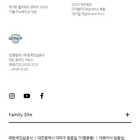
2020 앤어워드
제17회 웹어워드 코리아 2020
디지털미디어&서비스 부문
‘기술 이노베이션 대상’
‘대기업 대상(Grand Prix)’
[인증범위] (주)한국인삼공사
대외 온라인 서비스
[유효기간] 2023.10.21
~ 2026.10.20
Family Site
㈜한국인삼공사
|
대전광역시 대덕구 벚꽃길 71(평촌동)
|
대표이사 임왕섭,