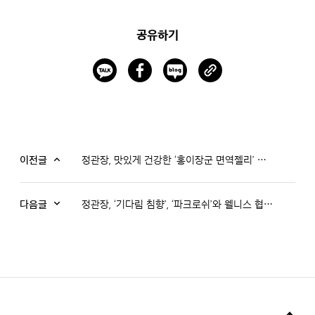
공유하기
이전글
정관장, 맛있게 건강한 ‘홍이장군 면역젤리’ 출시… 키즈 면역 라인 강화
다음글
정관장, ‘기다림 침향’, ‘파크로쉬’와 웰니스 협업 전개