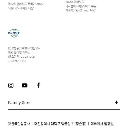
2020 앤어워드
제17회 웹어워드 코리아 2020
디지털미디어&서비스 부문
‘기술 이노베이션 대상’
‘대기업 대상(Grand Prix)’
[인증범위] (주)한국인삼공사
대외 온라인 서비스
[유효기간] 2023.10.21
~ 2026.10.20
Family Site
㈜한국인삼공사
|
대전광역시 대덕구 벚꽃길 71(평촌동)
|
대표이사 임왕섭,