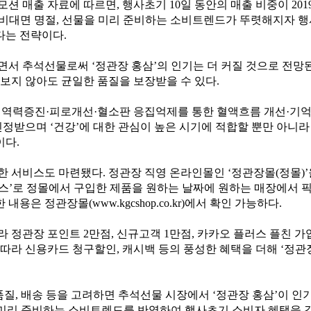
션 매출 자료에 따르면, 행사초기 10일 동안의 매출 비중이 20
. 비대면 명절, 선물을 미리 준비하는 소비트렌드가 뚜렷해지자 
다는 전략이다.
서 추석선물로써 ‘정관장 홍삼’의 인기는 더 커질 것으로 전망된
 보지 않아도 균일한 품질을 보장받을 수 있다.
면역력증진·피로개선·혈소판 응집억제를 통한 혈액흐름 개선·기
인정받으며 ‘건강’에 대한 관심이 높은 시기에 적합할 뿐만 아니
이다.
한 서비스도 마련됐다. 정관장 직영 온라인몰인 ‘정관장몰(정몰)’
스’로 정몰에서 구입한 제품을 원하는 날짜에 원하는 매장에서 픽
 내용은 정관장몰(
www.kgcshop.co.kr
)에서 확인 가능하다.
 정관장 포인트 2만점, 신규고객 1만점, 카카오 플러스 플친 가
따라 신용카드 청구할인, 캐시백 등의 풍성한 혜택을 더해 ‘정관
품질, 배송 등을 고려하면 추석선물 시장에서 ‘정관장 홍삼’이 인
 미리 준비하는 소비트렌드를 반영하여 행사초기 소비자 혜택을 