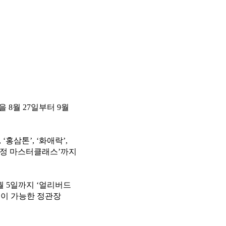
 8월 27일부터 9월
홍삼톤’, ‘화애락’,
‘홍삼정 마스터클래스’까지
월 5일까지 ‘얼리버드
용이 가능한 정관장