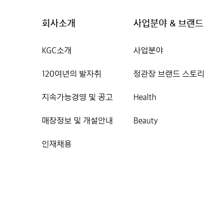
회사소개
사업분야 & 브랜드
KGC소개
사업분야
120여년의 발자취
정관장 브랜드 스토리
지속가능경영 및 공고
Health
매장정보 및 개설안내
Beauty
인재채용