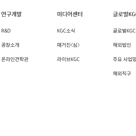
연구개발
미디어센터
글로벌KG
R&D
KGC소식
글로벌KGC
공장소개
매거진〈심〉
해외법인
온라인견학관
라이브KGC
주요 사업
해외직구