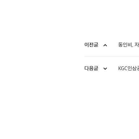
이전글
동인비, 자
다음글
KGC인삼