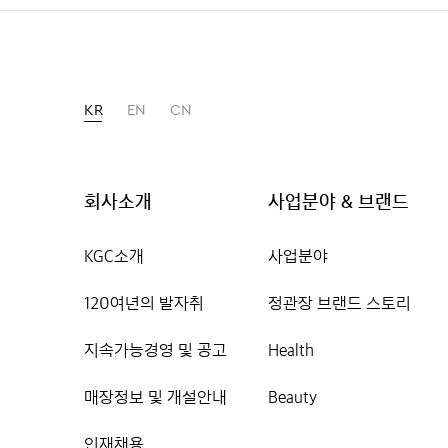
KR
EN
CN
회사소개
사업분야 & 브랜드
KGC소개
사업분야
120여년의 발자취
정관장 브랜드 스토리
지속가능경영 및 공고
Health
매장정보 및 개설안내
Beauty
인재채용