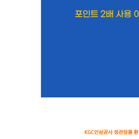
KGC인삼공사 정관장몰 환