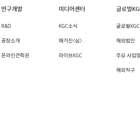
연구개발
미디어센터
글로벌KG
R&D
KGC소식
글로벌KGC
공장소개
매거진〈심〉
해외법인
온라인견학관
라이브KGC
주요 사업
해외직구