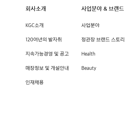
회사소개
사업분야 & 브랜드
KGC소개
사업분야
120여년의 발자취
정관장 브랜드 스토리
지속가능경영 및 공고
Health
매장정보 및 개설안내
Beauty
인재채용