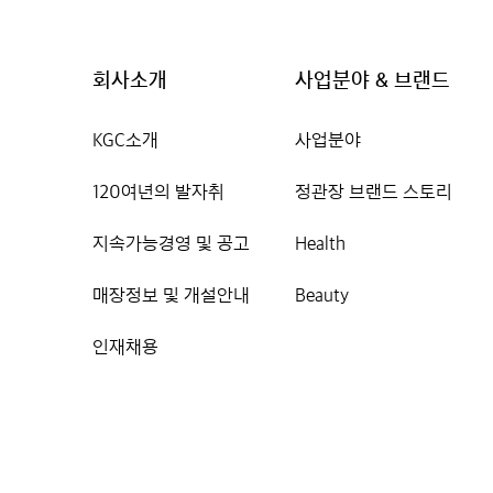
회사소개
사업분야 & 브랜드
KGC소개
사업분야
120여년의 발자취
정관장 브랜드 스토리
지속가능경영 및 공고
Health
매장정보 및 개설안내
Beauty
인재채용