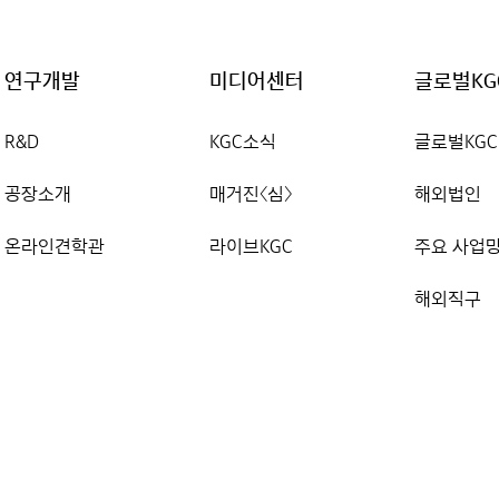
연구개발
미디어센터
글로벌KG
R&D
KGC소식
글로벌KGC
공장소개
매거진〈심〉
해외법인
온라인견학관
라이브KGC
주요 사업
해외직구