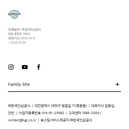
[인증범위] (주)한국인삼공사
대외 온라인 서비스
[유효기간] 2023.10.21
~ 2026.10.20
Family Site
㈜한국인삼공사
|
대전광역시 대덕구 벚꽃길 71(평촌동)
|
대표이사 임왕섭,
안빈
|
사업자등록번호 314-81-23992
|
고객센터 1588-2304 /
contact@kgc.co.kr
|
호스팅서비스제공자 ㈜한국인삼공사