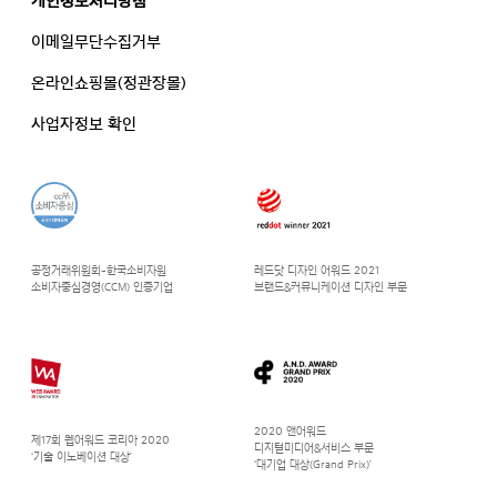
개인정보처리방침
이메일무단수집거부
온라인쇼핑몰(정관장몰)
사업자정보 확인
공정거래위원회-한국소비자원
레드닷 디자인 어워드 2021
소비자중심경영(CCM) 인증기업
브랜드&커뮤니케이션 디자인 부문
2020 앤어워드
제17회 웹어워드 코리아 2020
디지털미디어&서비스 부문
‘기술 이노베이션 대상’
‘대기업 대상(Grand Prix)’