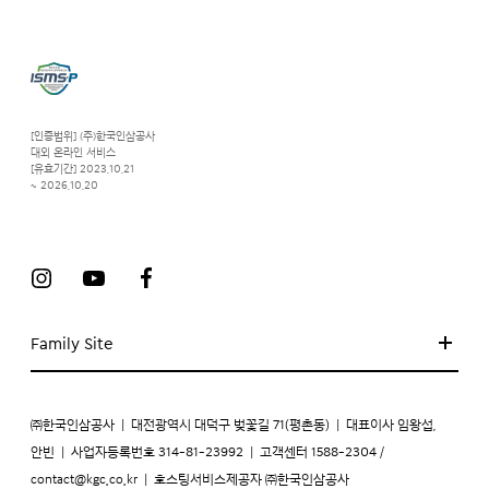
[인증범위] (주)한국인삼공사
대외 온라인 서비스
[유효기간] 2023.10.21
~ 2026.10.20
Family Site
㈜한국인삼공사
|
대전광역시 대덕구 벚꽃길 71(평촌동)
|
대표이사 임왕섭,
안빈
|
사업자등록번호 314-81-23992
|
고객센터 1588-2304 /
contact@kgc.co.kr
|
호스팅서비스제공자 ㈜한국인삼공사