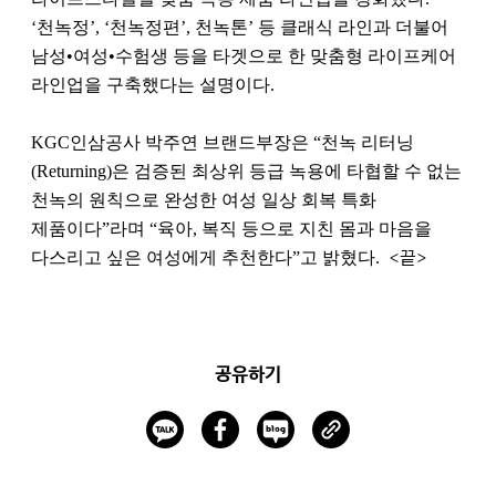
‘천녹정’, ‘천녹정편’, 천녹톤’ 등 클래식 라인과 더불어
남성•여성•수험생 등을 타겟으로 한 맞춤형 라이프케어
라인업을 구축했다는 설명이다.
KGC인삼공사 박주연 브랜드부장은 “천녹 리터닝
(Returning)은 검증된 최상위 등급 녹용에 타협할 수 없는
천녹의 원칙으로 완성한 여성 일상 회복 특화
제품이다”라며 “육아, 복직 등으로 지친 몸과 마음을
다스리고 싶은 여성에게 추천한다”고 밝혔다.
<끝>
공유하기