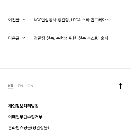
이전글
KGC인삼공사 정관장, LPGA 스타 안드레아 리와 후원 계약 체결
다음글
정관장 천녹, 수험생 위한 ‘천녹 부스팅’ 출시
KR
EN
CN
개인정보처리방침
이메일무단수집거부
온라인쇼핑몰(정관장몰)