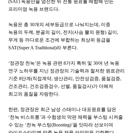
(SAT) 녹용만을 엄선한 뒤 전통 원료를 배합해 만든
프리미엄 녹용 브랜드다.
녹용은 총 30개의 세부등급으로 나눠지는데, 이중
녹용의 두께, 분골의 길이, 전지(사슴 뿔의 원형) 길이,
무게 등 까다로운 조건에 부합하는 최상위 등급을
SAT(Super A Traditional)라 부른다.
‘정관장 천녹’은 녹용 관련 8가지 특허 및 30여 년 녹용
연구 노하우를 지닌 정관장의 기술력과 철저한 원료관리
기준 8단계(직접계약, 생산관리, 안전성검증, 품질검증,
건조관리, 건조검증검수, 선별, 품질검사)가 더해져
최고의 품질을 자랑한다.
한편, 정관장은 최근 남성 스태미나 대표원료를 담은
‘천녹 비스트롱’과 수험생의 막판 체력을 부스팅 시켜줄
수 있는 ‘천녹 부스팅(Boosting)’을 잇따라 선보이며
라이프스타일별 맞춤 녹용 제품 라인업을 강화했다.