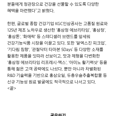
분들에게 정관장으로 건강을 선물할 수 있도록 다양한
혜택을 마련했다”고 밝혔다.
한편, 글로벌 종합 건강기업 KGC인삼공사는 고품질 원료와
125년 제조 노하우로 생산한 '홍삼정 에브리타임', '홍삼정',
'홍삼톤', '화애락' 등 스테디셀러 브랜드를 앞세워
건강기능식품 시장을 이끌고 있다. 또한 ‘알엑스진 피크업’,
'기다림 침향', ‘관절닥터 타마본 5Days’ 등 다양한 소재를
활용한 제품을 잇따라 선보이고, 맛과 제형을 다변화한
'홍삼정 에브리타임 리프레시·맥스', '아미노 활기력샷' 등을
통해 젊은 고객 공략에도 나섰다. 뿐만 아니라 차별화된
R&D 기술력을 기반으로 홍삼오일, 두충우슬추출복합물 등
신규 기능성 원료 발굴에도 적극적으로 나서고 있다.
<끝>
공유하기