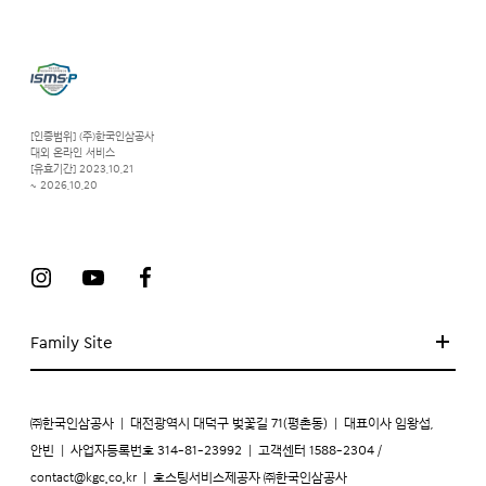
[인증범위] (주)한국인삼공사
대외 온라인 서비스
[유효기간] 2023.10.21
~ 2026.10.20
Family Site
㈜한국인삼공사
|
대전광역시 대덕구 벚꽃길 71(평촌동)
|
대표이사 임왕섭,
안빈
|
사업자등록번호 314-81-23992
|
고객센터 1588-2304 /
contact@kgc.co.kr
|
호스팅서비스제공자 ㈜한국인삼공사