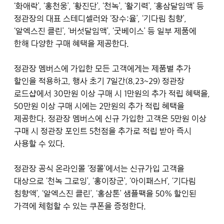
‘화애락’, ‘홍천웅’, ‘황진단’, ‘천녹’, ‘활기력’, ‘홍삼달임액’ 등
정관장의 대표 스테디셀러와 ‘장수:율’, ‘기다림 침향’,
‘알엑스진 클린’, ‘버섯달임액’, ‘굿베이스’ 등 일부 제품에
한해 다양한 구매 혜택을 제공한다.
정관장 멤버스에 가입한 모든 고객에게는 제품별 추가
할인을 적용하고, 행사 초기 7일간(8.23~29) 정관장
로드샵에서 30만원 이상 구매 시 1만원의 추가 적립 혜택을,
50만원 이상 구매 시에는 2만원의 추가 적립 혜택을
제공한다. 정관장 멤버스에 신규 가입한 고객은 5만원 이상
구매 시 정관장 포인트 5천점을 추가로 적립 받아 즉시
사용할 수 있다.
정관장 공식 온라인몰 ‘정몰’에서는 신규가입 고객을
대상으로 ‘천녹 그로잉’, ‘홍이장군’, ‘아이패스H’, ‘기다림
침향액’, ‘알엑스진 클린’, ‘홍삼톤’ 샘플팩을 50% 할인된
가격에 체험할 수 있는 쿠폰을 증정한다.