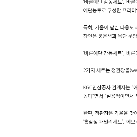
‘바른예단 감동세트’, ‘바
예단봉투로 구성한 프리미
특히, 거울이 달린 다용도
장인은 붉은색과 목단 문
‘바른예단 감동세트’, ‘
2가지 세트는 정관장몰(
ww
KGC인삼공사 관계자는 “
높다”면서 “실용적이면서 
한편, 정관장은 가을을 맞이
‘홍삼정 패밀리세트’, ‘에