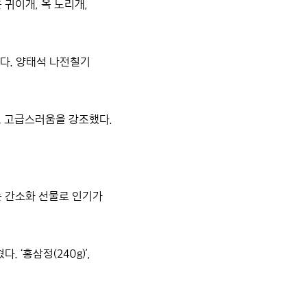
 귀이개, 옥 노리개,
다. 양태석 나전칠기
고 고급스러움을 강조했다.
는 간소화 선물로 인기가
.
‘홍삼정(240g)’,