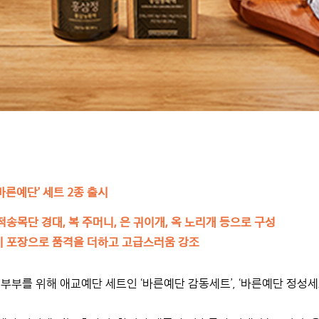
바른예단’ 세트 2종 출시
적송목단 경대, 복 주머니, 은 귀이개, 옥 노리개 등으로 구성
기 포장으로 품격을 더하고 고급스러움 강조
부부를 위해 애교예단 세트인 ‘바른예단 감동세트’, ‘바른예단 정성세