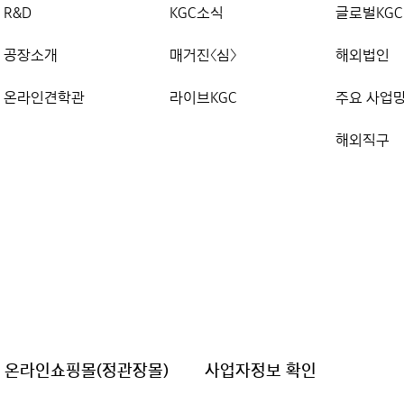
R&D
KGC소식
글로벌KGC
공장소개
매거진〈심〉
해외법인
온라인견학관
라이브KGC
주요 사업
해외직구
온라인쇼핑몰(정관장몰)
사업자정보 확인