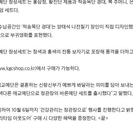
른예단 정성세트’는 홍삼정, 황진단 제품과 적송목단 경대, 복 주머니, 은
엄 세트다.
 수납공간인 ‘적송목단 경대’는 양태석 나전칠기 장인이 직접 디자인했
양으로 부귀영화를 표현했다.
바른예단 정성세트’는 청색과 홍색의 전통 보자기로 포장해 품격을 더하
w.kgcshop.co.kr)에서
구매가 가능하다.
애교예단은 결혼하는 신랑신부가 예쁘게 봐달라는 의미를 담아 보내
색다른 애교예단으로 정관장의 바른예단 세트를 출시했다”고 말했다
하여 10월 6일까지 ‘건강관리는 정관장으로’ 행사를 진행한다고 밝혔다. 
브리타임 아웃도어’ 구매 시 다양한 혜택을 증정한다. <끝>