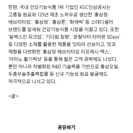
한편, 국내 건강기능식품 1위 기업인 KGC인삼공사는
고품질 원료와 125년 제조 노하우로 생산한 ‘홍삼정
에브리타임’, ‘홍삼정’, ‘홍삼톤’, ‘화애락’ 등 스테디셀러
브랜드를 앞세워 건강기능식품 시장을 이끌고 있다. 또한
‘알엑스진 피크업’, ‘기다림 침향’, ‘관절닥터 타마본 5Days’
등 다양한 소재를 활용한 제품을 잇따라 선보이고, 맛과
제형을 다변화한 ‘홍삼정 에브리타임 리프레시·맥스’,
‘아미노 활기력샷’ 등을 통해 젊은 고객 공략에도 나섰다.
뿐만 아니라 차별화된 R&D 기술력을 기반으로 홍삼오일,
두충우슬추출복합물 등 신규 기능성 원료 발굴에도
적극적으로 나서고 있다.
<끝>
공유하기