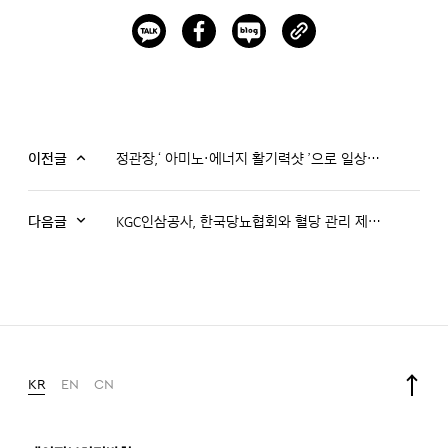
이전글
정관장,‘ 아미노·에너지 활기력샷 ’으로 일상에서 건강 충전!
다음글
KGC인삼공사, 한국당뇨협회와 혈당 관리 제품 공동개발 MOU 체결
KR
EN
CN