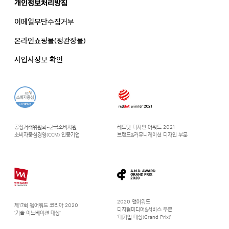
개인정보처리방침
이메일무단수집거부
온라인쇼핑몰(정관장몰)
사업자정보 확인
공정거래위원회-한국소비자원
레드닷 디자인 어워드 2021
소비자중심경영(CCM) 인증기업
브랜드&커뮤니케이션 디자인 부문
2020 앤어워드
제17회 웹어워드 코리아 2020
디지털미디어&서비스 부문
‘기술 이노베이션 대상’
‘대기업 대상(Grand Prix)’