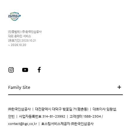
[인증범위] (주)한국인삼공사
대외 온라인 서비스
[유효기간] 2023.10.21
~ 2026.10.20
Family Site
㈜한국인삼공사
|
대전광역시 대덕구 벚꽃길 71(평촌동)
|
대표이사 임왕섭,
안빈
|
사업자등록번호 314-81-23992
|
고객센터 1588-2304 /
contact@kgc.co.kr
|
호스팅서비스제공자 ㈜한국인삼공사