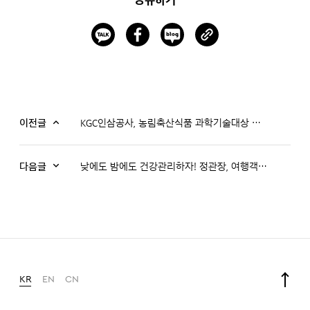
공유하기
이전글
KGC인삼공사, 농림축산식품 과학기술대상 장관상 수상
다음글
낮에도 밤에도 건강관리하자! 정관장, 여행객을 위한‘에브리타임 필름 맥스&컴피’출시
KR
EN
CN