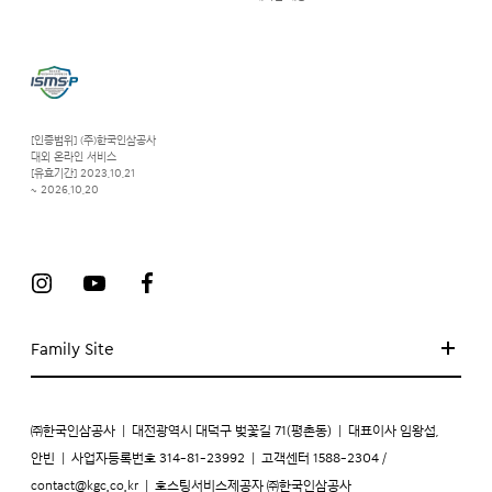
[인증범위] (주)한국인삼공사
대외 온라인 서비스
[유효기간] 2023.10.21
~ 2026.10.20
Family Site
㈜한국인삼공사
|
대전광역시 대덕구 벚꽃길 71(평촌동)
|
대표이사 임왕섭,
안빈
|
사업자등록번호 314-81-23992
|
고객센터 1588-2304 /
contact@kgc.co.kr
|
호스팅서비스제공자 ㈜한국인삼공사