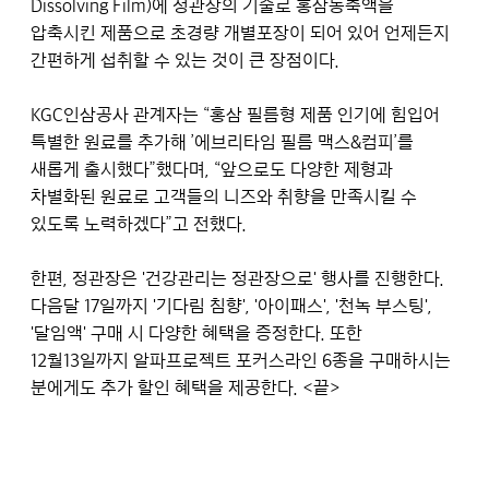
Dissolving Film)에 정관장의 기술로 홍삼농축액을
압축시킨 제품으로 초경량 개별포장이 되어 있어 언제든지
간편하게 섭취할 수 있는 것이 큰 장점이다.
KGC인삼공사 관계자는 “홍삼 필름형 제품 인기에 힘입어
특별한 원료를 추가해 ’에브리타임 필름 맥스&컴피’를
새롭게 출시했다”했다며, “앞으로도 다양한 제형과
차별화된 원료로 고객들의 니즈와 취향을 만족시킬 수
있도록 노력하겠다”고 전했다.
한편, 정관장은 '건강관리는 정관장으로' 행사를 진행한다.
다음달 17일까지 '기다림 침향', '아이패스', '천녹 부스팅',
'달임액' 구매 시 다양한 혜택을 증정한다. 또한
12월13일까지 알파프로젝트 포커스라인 6종을 구매하시는
분에게도 추가 할인 혜택을 제공한다. <끝>