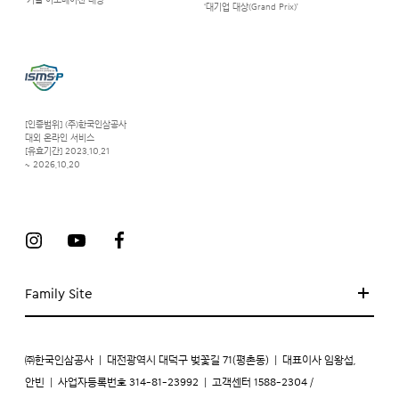
‘기술 이노베이션 대상’
‘대기업 대상(Grand Prix)’
[인증범위] (주)한국인삼공사
대외 온라인 서비스
[유효기간] 2023.10.21
~ 2026.10.20
Family Site
㈜한국인삼공사
|
대전광역시 대덕구 벚꽃길 71(평촌동)
|
대표이사 임왕섭,
안빈
|
사업자등록번호 314-81-23992
|
고객센터 1588-2304 /