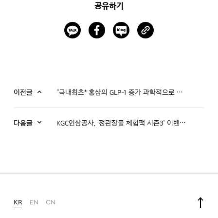
공유하기
이전글
“국내최초* 홍삼의 GLP-1 증가 과학적으로 확인” 정관장, 혈당 조절 기능성 제품 ‘GLPro 코어’, ‘GLPro 더블컷’ 출시
다음글
KGC인삼공사, ‘정관장몰 체험팩 시즌3’ 이벤트 진행
KR
EN
CN