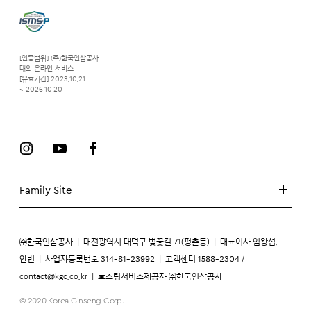
[인증범위] (주)한국인삼공사
대외 온라인 서비스
[유효기간] 2023.10.21
~ 2026.10.20
Family Site
㈜한국인삼공사
|
대전광역시 대덕구 벚꽃길 71(평촌동)
|
대표이사 임왕섭,
안빈
|
사업자등록번호 314-81-23992
|
고객센터 1588-2304 /
contact@kgc.co.kr
|
호스팅서비스제공자 ㈜한국인삼공사
© 2020 Korea Ginseng Corp.