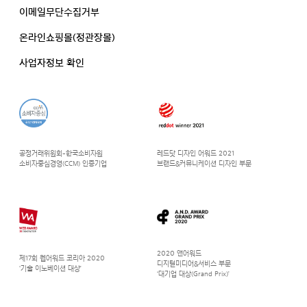
이메일무단수집거부
온라인쇼핑몰(정관장몰)
사업자정보 확인
공정거래위원회-한국소비자원
레드닷 디자인 어워드 2021
소비자중심경영(CCM) 인증기업
브랜드&커뮤니케이션 디자인 부문
2020 앤어워드
제17회 웹어워드 코리아 2020
디지털미디어&서비스 부문
‘기술 이노베이션 대상’
‘대기업 대상(Grand Prix)’