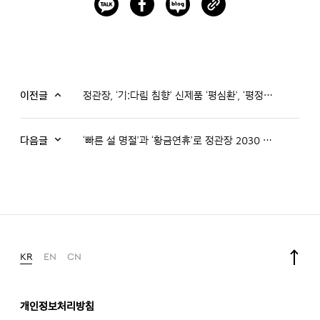
이전글
정관장, ‘기:다림 침향’ 신제품 ‘평심환’, ‘평정세트’ 출시… 프리미엄 라인 강화
다음글
‘빠른 설 명절’과 ‘황금연휴’로 정관장 2030 수요 번쩍!
KR
EN
CN
개인정보처리방침