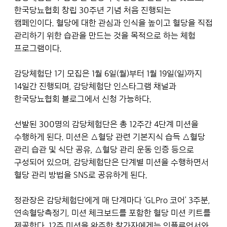
한국당뇨협회 창립 30주년 기념 처음 진행되는
캠페인이다. 혈당에 대한 관심과 인식을 높이고 혈당을 직접
관리하기 위한 습관을 만드는 것을 목적으로 하는 체험
프로그램이다.
감당체험단 1기 모집은 1월 6일(월)부터 1월 19일(일)까지
14일간 진행되며, 감당체험단 인스타그램 채널과
한국당뇨협회 블로그에서 신청 가능하다.
선발된 300명의 감당체험단은 총 12주간 4단계 미션을
수행하게 된다. 미션은 △혈당 관련 기본지식 습득 △혈당
관리 습관 및 식단 공유, △혈당 관리 운동 인증 등으로
구성되어 있으며, 감당체험단은 단계별 미션을 수행하면서
혈당 관리 방법을 SNS로 공유하게 된다.
정관장은 감당체험단에게 매 단계마다 ‘GLPro 코어’ 3주분,
연속혈당측정기, 미션 체크보드를 포함한 혈당 미션 키트를
제공한다. 12주 미션을 완주한 참가자에게는 인플루언서와