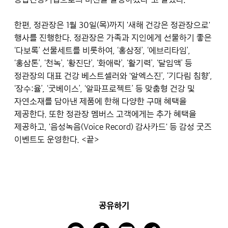
한편, 정관장은 1월 30일(목)까지 '새해 건강은 정관장으로'
행사를 진행한다. 정관장은 가족과 지인에게 선물하기 좋은
‘다보록’ 선물세트를 비롯하여, ‘홍삼정’, ‘에브리타임’,
‘홍삼톤’, ‘천녹’, ‘황진단’, ‘화애락’, ‘활기력’, ‘달임액’ 등
정관장의 대표 건강 베스트셀러와 '알엑스진’, ‘기다림 침향’,
‘장수:율’, ‘굿베이스’, ‘알파프로젝트’ 등 맞춤형 건강 및
자연소재를 담아낸 제품에 한해 다양한 구매 혜택을
제공한다. 또한 정관장 멤버스 고객에게는 추가 혜택을
제공하고, '음성녹음(Voice Record) 감사카드' 등 감성 굿즈
이벤트도 운영한다. <끝>
공유하기