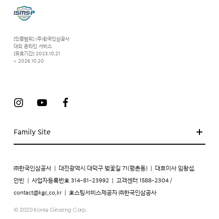
[인증범위] (주)한국인삼공사
대외 온라인 서비스
[유효기간] 2023.10.21
~ 2026.10.20
Family Site
㈜한국인삼공사
|
대전광역시 대덕구 벚꽃길 71(평촌동)
|
대표이사 임왕섭,
안빈
|
사업자등록번호 314-81-23992
|
고객센터 1588-2304 /
contact@kgc.co.kr
|
호스팅서비스제공자 ㈜한국인삼공사
© 2020 Korea Ginseng Corp.