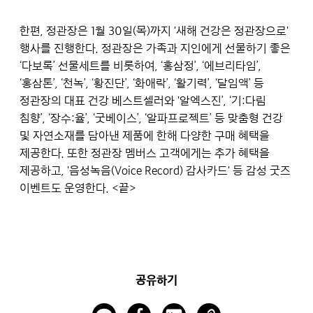
한편, 정관장은 1월 30일(목)까지 '새해 건강은 정관장으로'
행사를 진행한다. 정관장은 가족과 지인에게 선물하기 좋은
‘다보록’ 선물세트를 비롯하여, ‘홍삼정’, ‘에브리타임’,
‘홍삼톤’, ‘천녹’, ‘황진단’, ‘화애락’, ‘활기력’, ‘달임액’ 등
정관장의 대표 건강 베스트셀러와 '알엑스진’, ‘기:다림
침향’, ‘장수:율’, ‘굿베이스’, ‘알파프로젝트’ 등 맞춤형 건강
및 자연소재를 담아낸 제품에 한해 다양한 구매 혜택을
제공한다. 또한 정관장 멤버스 고객에게는 추가 혜택을
제공하고, '음성녹음(Voice Record) 감사카드' 등 감성 굿즈
이벤트도 운영한다. <끝>
공유하기