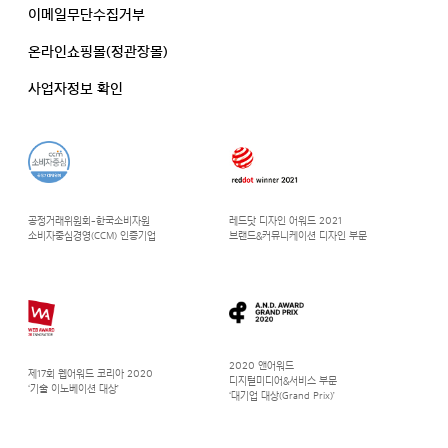
이메일무단수집거부
온라인쇼핑몰(정관장몰)
사업자정보 확인
공정거래위원회-한국소비자원
레드닷 디자인 어워드 2021
소비자중심경영(CCM) 인증기업
브랜드&커뮤니케이션 디자인 부문
2020 앤어워드
제17회 웹어워드 코리아 2020
디지털미디어&서비스 부문
‘기술 이노베이션 대상’
‘대기업 대상(Grand Prix)’