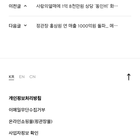
이전글
사랑의열매에 1억 8천만원 상당 ‘동인비’ 화장품 기부
다음글
정관장 홍삼원 연 매출 1000억원 돌파... 메가 브랜드 등극
KR
EN
CN
개인정보처리방침
이메일무단수집거부
온라인쇼핑몰(정관장몰)
사업자정보 확인