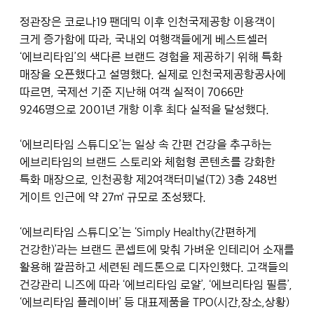
정관장은 코로나19 팬데믹 이후 인천국제공항 이용객이
크게 증가함에 따라, 국내외 여행객들에게 베스트셀러
‘에브리타임’의 색다른 브랜드 경험을 제공하기 위해 특화
매장을 오픈했다고 설명했다. 실제로 인천국제공항공사에
따르면, 국제선 기준 지난해 여객 실적이 7066만
9246명으로 2001년 개항 이후 최다 실적을 달성했다.
‘에브리타임 스튜디오’는 일상 속 간편 건강을 추구하는
에브리타임의 브랜드 스토리와 체험형 콘텐츠를 강화한
특화 매장으로, 인천공항 제2여객터미널(T2) 3층 248번
게이트 인근에 약 27㎡ 규모로 조성됐다.
‘에브리타임 스튜디오’는 ‘Simply Healthy(간편하게
건강한)’라는 브랜드 콘셉트에 맞춰 가벼운 인테리어 소재를
활용해 깔끔하고 세련된 레드톤으로 디자인했다. 고객들의
건강관리 니즈에 따라 ‘에브리타임 로얄’, ‘에브리타임 필름’,
‘에브리타임 플레이버’ 등 대표제품을 TPO(시간,장소,상황)