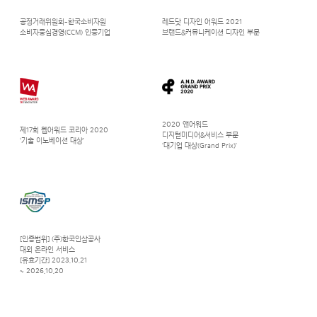
공정거래위원회-한국소비자원
레드닷 디자인 어워드 2021
소비자중심경영(CCM) 인증기업
브랜드&커뮤니케이션 디자인 부문
2020 앤어워드
제17회 웹어워드 코리아 2020
디지털미디어&서비스 부문
‘기술 이노베이션 대상’
‘대기업 대상(Grand Prix)’
[인증범위] (주)한국인삼공사
대외 온라인 서비스
[유효기간] 2023.10.21
~ 2026.10.20