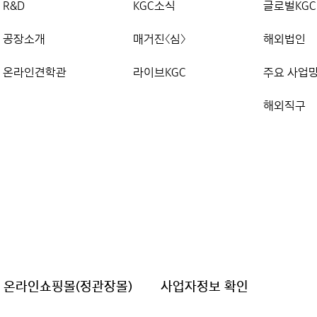
R&D
KGC소식
글로벌KGC
공장소개
매거진〈심〉
해외법인
온라인견학관
라이브KGC
주요 사업
해외직구
온라인쇼핑몰(정관장몰)
사업자정보 확인