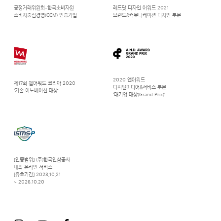
공정거래위원회-한국소비자원
레드닷 디자인 어워드 2021
소비자중심경영(CCM) 인증기업
브랜드&커뮤니케이션 디자인 부문
2020 앤어워드
제17회 웹어워드 코리아 2020
디지털미디어&서비스 부문
‘기술 이노베이션 대상’
‘대기업 대상(Grand Prix)’
[인증범위] (주)한국인삼공사
대외 온라인 서비스
[유효기간] 2023.10.21
~ 2026.10.20