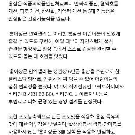
홍삼은 식품의약품안전처로부터 면역력 증진, 혈액흐름
개선, 피로 개선, 항산화, 기억력 개선 등 5대 기능성을
인정받은 건강기능식품 원료다.
‘홍이장군 면역젤리’는 이러한 홍삼을 어린이들이 맛있게
즐길 수 있도록 구현해, 어릴 때부터 자연스럽게 섭취
습관을 형성하고 일상 속에서 스스로 건강을 관리할 수
있도록 돕는 데 초점을 맞췄다.
‘홍이장군 면역젤리’는 정관장 6년근 홍삼을 주원료로 한
젤리스틱 형태로, 간편하게 짜 먹을 수 있어 어린이들의
섭취 편의성을 높였다. 여기에 식이섬유인 프락토화이버와
비타민 B군(B1·B2·B6), 비타민C, L-아르지닌 등을
부원료로 더해 균형 있는 영양 설계를 완성했다.
또한 포도농축액으로 만든 포도맛을 적용해 홍삼 특유의
맛에 대한 거부감을 낮췄으며, 합성향료·착색료·감미료를
사용하지 않는 ‘홍이장군 3無 원칙’을 적용해 안심하고