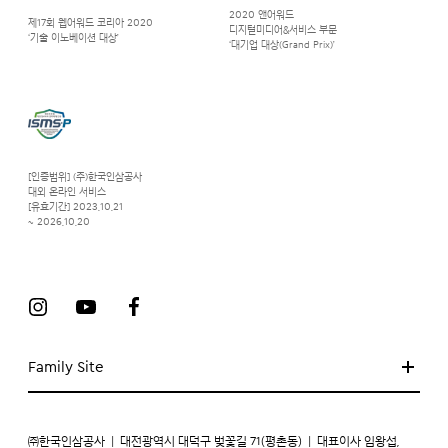
2020 앤어워드
제17회 웹어워드 코리아 2020
디지털미디어&서비스 부문
‘기술 이노베이션 대상’
‘대기업 대상(Grand Prix)’
[인증범위] (주)한국인삼공사
대외 온라인 서비스
[유효기간] 2023.10.21
~ 2026.10.20
Family Site
㈜한국인삼공사
|
대전광역시 대덕구 벚꽃길 71(평촌동)
|
대표이사 임왕섭,