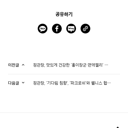
공유하기
이전글
정관장, 맛있게 건강한 ‘홍이장군 면역젤리’ 출시… 키즈 면역 라인 강화
다음글
정관장, ‘기다림 침향’, ‘파크로쉬’와 웰니스 협업 전개