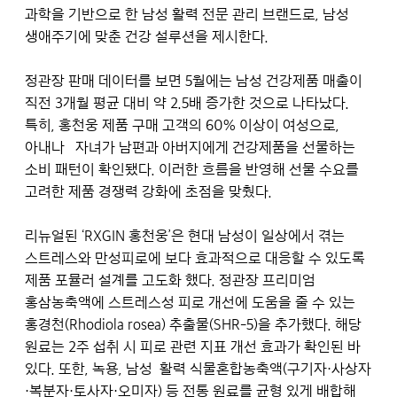
과학을 기반으로 한 남성 활력 전문 관리 브랜드로, 남성
생애주기에 맞춘 건강 설루션을 제시한다.
정관장 판매 데이터를 보면 5월에는 남성 건강제품 매출이
직전 3개월 평균 대비 약 2.5배 증가한 것으로 나타났다.
특히, 홍천웅 제품 구매 고객의 60% 이상이 여성으로,
아내나 자녀가 남편과 아버지에게 건강제품을 선물하는
소비 패턴이 확인됐다. 이러한 흐름을 반영해 선물 수요를
고려한 제품 경쟁력 강화에 초점을 맞췄다.
리뉴얼된 ‘RXGIN 홍천웅’은 현대 남성이 일상에서 겪는
스트레스와 만성피로에 보다 효과적으로 대응할 수 있도록
제품 포뮬러 설계를 고도화 했다. 정관장 프리미엄
홍삼농축액에 스트레스성 피로 개선에 도움을 줄 수 있는
홍경천(Rhodiola rosea) 추출물(SHR-5)을 추가했다. 해당
원료는 2주 섭취 시 피로 관련 지표 개선 효과가 확인된 바
있다. 또한, 녹용, 남성 활력 식물혼합농축액(구기자·사상자
·복분자·토사자·오미자) 등 전통 원료를 균형 있게 배합해