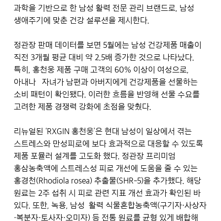
과학을 기반으로 한 남성 활력 전문 관리 브랜드로, 남성
생애주기에 맞춘 건강 설루션을 제시한다.
정관장 판매 데이터를 보면 5월에는 남성 건강제품 매출이
직전 3개월 평균 대비 약 2.5배 증가한 것으로 나타났다.
특히, 홍천웅 제품 구매 고객의 60% 이상이 여성으로,
아내나 자녀가 남편과 아버지에게 건강제품을 선물하는
소비 패턴이 확인됐다. 이러한 흐름을 반영해 선물 수요를
고려한 제품 경쟁력 강화에 초점을 맞췄다.
리뉴얼된 ‘RXGIN 홍천웅’은 현대 남성이 일상에서 겪는
스트레스와 만성피로에 보다 효과적으로 대응할 수 있도록
제품 포뮬러 설계를 고도화 했다. 정관장 프리미엄
홍삼농축액에 스트레스성 피로 개선에 도움을 줄 수 있는
홍경천(Rhodiola rosea) 추출물(SHR-5)을 추가했다. 해당
원료는 2주 섭취 시 피로 관련 지표 개선 효과가 확인된 바
있다. 또한, 녹용, 남성 활력 식물혼합농축액(구기자·사상자
·복분자·토사자·오미자) 등 전통 원료를 균형 있게 배합해