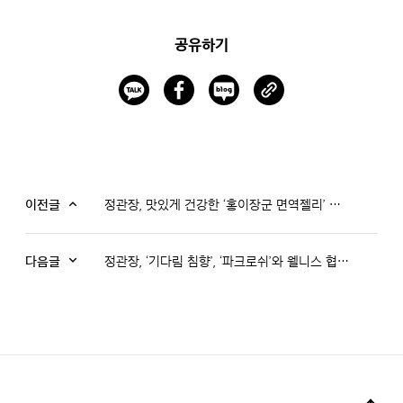
공유하기
이전글
정관장, 맛있게 건강한 ‘홍이장군 면역젤리’ 출시… 키즈 면역 라인 강화
다음글
정관장, ‘기다림 침향’, ‘파크로쉬’와 웰니스 협업 전개