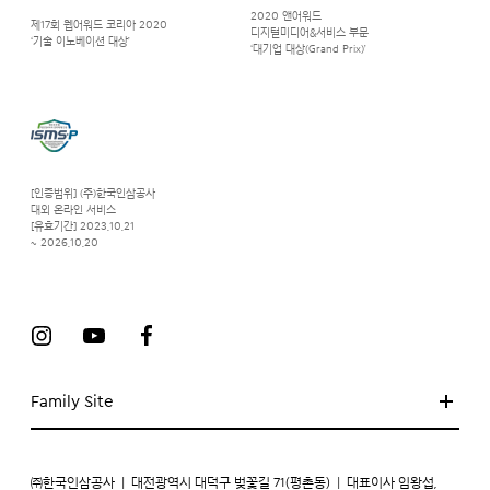
2020 앤어워드
제17회 웹어워드 코리아 2020
디지털미디어&서비스 부문
‘기술 이노베이션 대상’
‘대기업 대상(Grand Prix)’
[인증범위] (주)한국인삼공사
대외 온라인 서비스
[유효기간] 2023.10.21
~ 2026.10.20
Family Site
㈜한국인삼공사
|
대전광역시 대덕구 벚꽃길 71(평촌동)
|
대표이사 임왕섭,