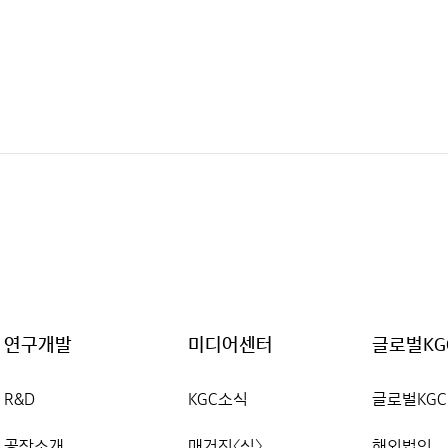
연구개발
미디어센터
글로벌KG
R&D
KGC소식
글로벌KGC
공장소개
매거진〈심〉
해외법인