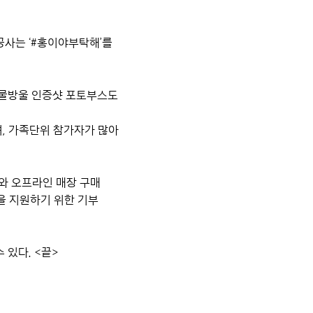
공사는 ‘#홍이야부탁해’를
는 물방울 인증샷 포토부스도
며, 가족단위 참가자가 많아
와 오프라인 매장 구매
을 지원하기 위한 기부
수 있다. <끝>