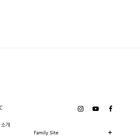
C
 소개
Family Site