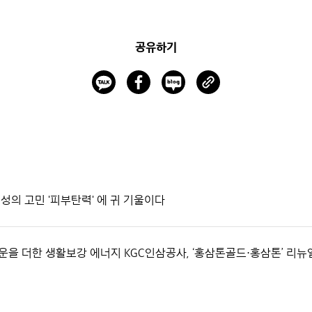
공유하기
여성의 고민 '피부탄력' 에 귀 기울이다
운을 더한 생활보강 에너지 KGC인삼공사, ‘홍삼톤골드·홍삼톤’ 리뉴