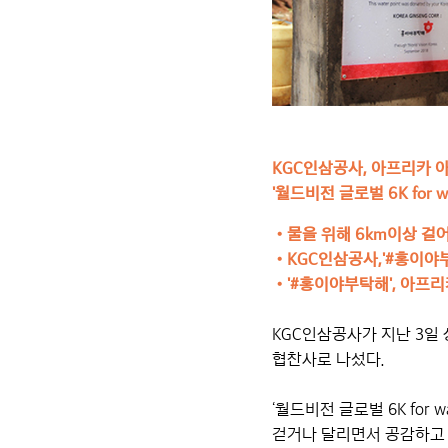
KGC인삼공사, 아프리카 
'월드비전 글로벌 6K for w
•물을 위해 6km이상 걸
•KGC인삼공사,'#홍이야
•
'#홍이야부탁해', 아프
KGC인삼공사가 지난 3일 
협찬사로 나섰다.
‘월드비전 글로벌 6K for
걷거나 달리면서 공감하