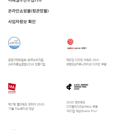
이메일무단수집거부
온라인쇼핑몰(정관장몰)
사업자정보 확인
공정거래위원회-한국소비자원
레드닷 디자인 어워드 2021
소비자중심경영(CCM) 인증기업
브랜드&커뮤니케이션 디자인 부문
2020 앤어워드
제17회 웹어워드 코리아 2020
디지털미디어&서비스 부문
‘기술 이노베이션 대상’
‘대기업 대상(Grand Prix)’