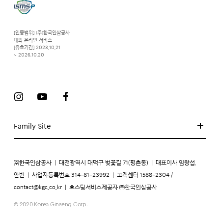
[인증범위] (주)한국인삼공사
대외 온라인 서비스
[유효기간] 2023.10.21
~ 2026.10.20
Family Site
㈜한국인삼공사
|
대전광역시 대덕구 벚꽃길 71(평촌동)
|
대표이사 임왕섭,
안빈
|
사업자등록번호 314-81-23992
|
고객센터 1588-2304 /
contact@kgc.co.kr
|
호스팅서비스제공자 ㈜한국인삼공사
© 2020 Korea Ginseng Corp.