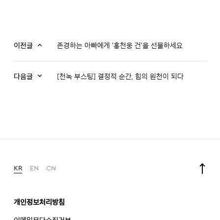
이전글
존경하는 아빠에게 '홍천웅 건'을 선물하세요
다음글
[천녹 부스팅] 결정적 순간, 힘의 원천이 되다
KR
EN
CN
개인정보처리방침