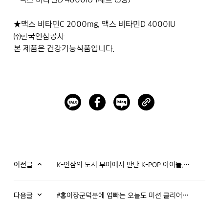
★맥스 비타민C 2000mg, 맥스 비타민D 4000IU
㈜한국인삼공사
본 제품은 건강기능식품입니다.
이전글
K-인삼의 도시 부여에서 만난 K-POP 아이돌, 드리핀
다음글
#홍이장군덕분에 엄빠는 오늘도 미션 클리어 - 키즈카페편