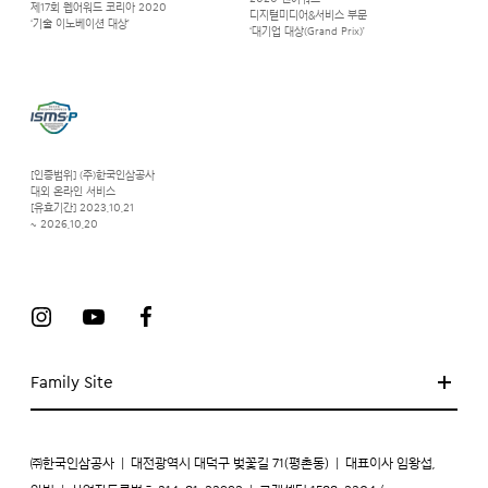
제17회 웹어워드 코리아 2020
디지털미디어&서비스 부문
‘기술 이노베이션 대상’
‘대기업 대상(Grand Prix)’
[인증범위] (주)한국인삼공사
대외 온라인 서비스
[유효기간] 2023.10.21
~ 2026.10.20
Family Site
㈜한국인삼공사
|
대전광역시 대덕구 벚꽃길 71(평촌동)
|
대표이사 임왕섭,