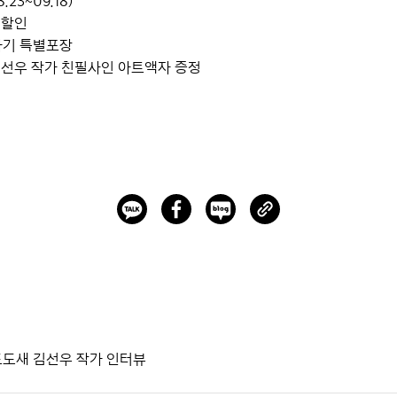
23~09.18)
 할인
자기 특별포장
김선우 작가 친필사인 아트액자 증정
도새 김선우 작가 인터뷰