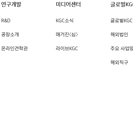
연구개발
미디어센터
글로벌KG
R&D
KGC소식
글로벌KGC
공장소개
매거진〈심〉
해외법인
온라인견학관
라이브KGC
주요 사업
해외직구