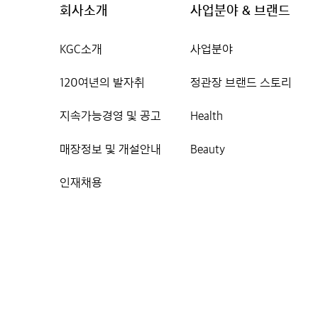
회사소개
사업분야 & 브랜드
KGC소개
사업분야
120여년의 발자취
정관장 브랜드 스토리
지속가능경영 및 공고
Health
매장정보 및 개설안내
Beauty
인재채용