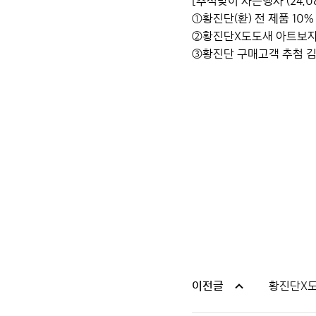
[추석맞이 사은행사 (24.08.
①황진단(환) 전 제품 10%
②황진단X도도새 아트보
③황진단 구매고객 추첨 
이전글
황진단X도