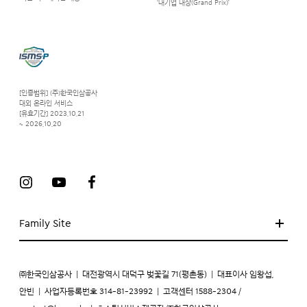
‘대기업 대상(Grand Prix)’
[인증범위] (주)한국인삼공사
대외 온라인 서비스
[유효기간] 2023.10.21
~ 2026.10.20
Family Site
㈜한국인삼공사
|
대전광역시 대덕구 벚꽃길 71(평촌동)
|
대표이사 임왕섭,
안빈
|
사업자등록번호 314-81-23992
|
고객센터 1588-2304 /