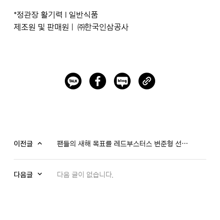
*정관장 활기력 I 일반식품
제조원 및 판매원 | ㈜한국인삼공사
이전글
팬들의 새해 목표를 레드부스터스 변준형 선수가 읽어 드림..★ I 레드 비하인드 씬 Ep.4
다음글
다음 글이 없습니다.