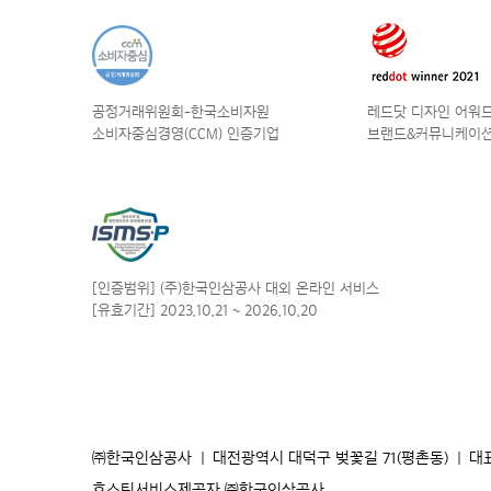
공정거래위원회-한국소비자원
레드닷 디자인 어워드 
소비자중심경영(CCM) 인증기업
브랜드&커뮤니케이션
[인증범위] (주)한국인삼공사
대외 온라인 서비스
[유효기간] 2023.10.21
~ 2026.10.20
㈜한국인삼공사
|
대전광역시 대덕구 벚꽃길 71(평촌동)
|
대
호스팅서비스제공자 ㈜한국인삼공사