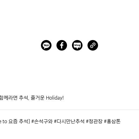
께라면 추석, 즐거운 Holiday!
me to 요즘 추석] #손석구와 #다시만난추석 #정관장 #홍삼톤