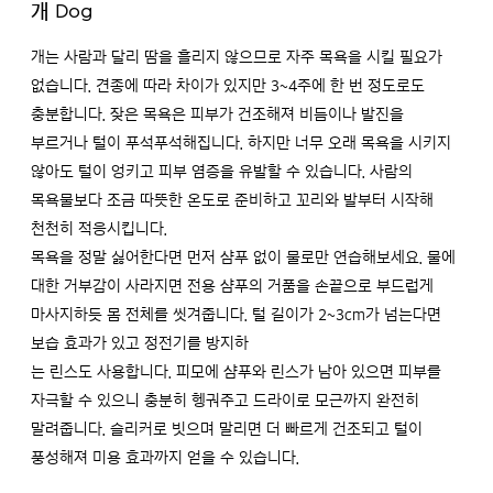
개 Dog
개는 사람과 달리 땀을 흘리지 않으므로 자주 목욕을 시킬 필요가
없습니다. 견종에 따라 차이가 있지만 3~4주에 한 번 정도로도
충분합니다. 잦은 목욕은 피부가 건조해져 비듬이나 발진을
부르거나 털이 푸석푸석해집니다. 하지만 너무 오래 목욕을 시키지
않아도 털이 엉키고 피부 염증을 유발할 수 있습니다. 사람의
목욕물보다 조금 따뜻한 온도로 준비하고 꼬리와 발부터 시작해
천천히 적응시킵니다.
목욕을 정말 싫어한다면 먼저 샴푸 없이 물로만 연습해보세요. 물에
대한 거부감이 사라지면 전용 샴푸의 거품을 손끝으로 부드럽게
마사지하듯 몸 전체를 씻겨줍니다. 털 길이가 2~3cm가 넘는다면
보습 효과가 있고 정전기를 방지하
는 린스도 사용합니다. 피모에 샴푸와 린스가 남아 있으면 피부를
자극할 수 있으니 충분히 헹궈주고 드라이로 모근까지 완전히
말려줍니다. 슬리커로 빗으며 말리면 더 빠르게 건조되고 털이
풍성해져 미용 효과까지 얻을 수 있습니다.