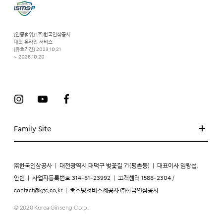
[인증범위] (주)한국인삼공사
대외 온라인 서비스
[유효기간] 2023.10.21
~ 2026.10.20
Family Site
㈜한국인삼공사
|
대전광역시 대덕구 벚꽃길 71(평촌동)
|
대표이사 임왕섭,
안빈
|
사업자등록번호 314-81-23992
|
고객센터 1588-2304 /
contact@kgc.co.kr
|
호스팅서비스제공자 ㈜한국인삼공사
© 2020 Korea Ginseng Corp.