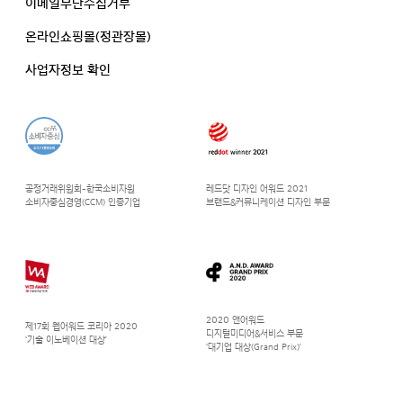
이메일무단수집거부
온라인쇼핑몰(정관장몰)
사업자정보 확인
공정거래위원회-한국소비자원
레드닷 디자인 어워드 2021
소비자중심경영(CCM) 인증기업
브랜드&커뮤니케이션 디자인 부문
2020 앤어워드
제17회 웹어워드 코리아 2020
디지털미디어&서비스 부문
‘기술 이노베이션 대상’
‘대기업 대상(Grand Prix)’