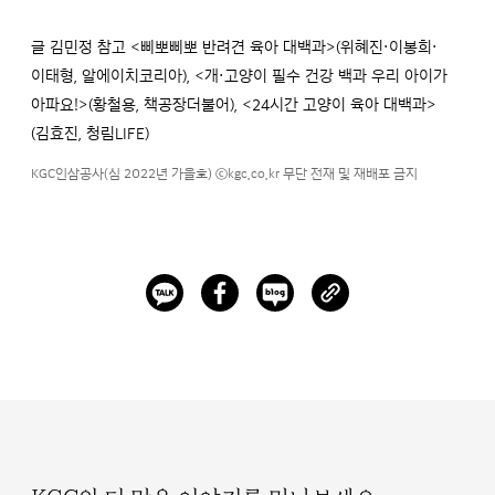
글 김민정 참고 <삐뽀삐뽀 반려견 육아 대백과>(위혜진·이봉희·
이태형, 알에이치코리아), <개·고양이 필수 건강 백과 우리 아이가
아파요!>(황철용, 책공장더불어), <24시간 고양이 육아 대백과>
(김효진, 청림LIFE)
KGC인삼공사(심 2022년 가을호) ⓒkgc.co.kr 무단 전재 및 재배포 금지