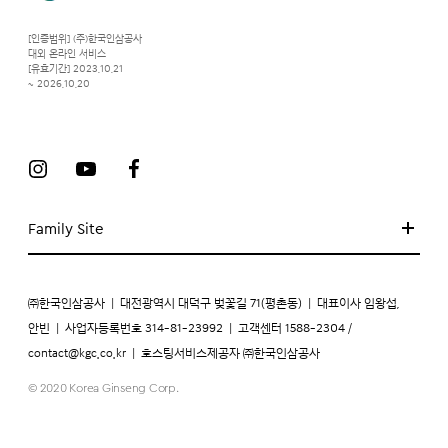
[인증범위] (주)한국인삼공사
대외 온라인 서비스
[유효기간] 2023.10.21
~ 2026.10.20
Family Site
㈜한국인삼공사
|
대전광역시 대덕구 벚꽃길 71(평촌동)
|
대표이사 임왕섭,
안빈
|
사업자등록번호 314-81-23992
|
고객센터 1588-2304 /
contact@kgc.co.kr
|
호스팅서비스제공자 ㈜한국인삼공사
© 2020 Korea Ginseng Corp.