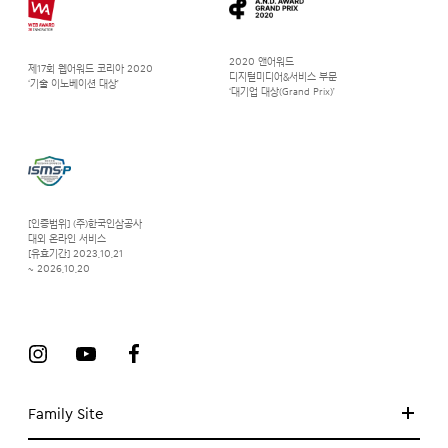
2020 앤어워드
제17회 웹어워드 코리아 2020
디지털미디어&서비스 부문
‘기술 이노베이션 대상’
‘대기업 대상(Grand Prix)’
[인증범위] (주)한국인삼공사
대외 온라인 서비스
[유효기간] 2023.10.21
~ 2026.10.20
Family Site