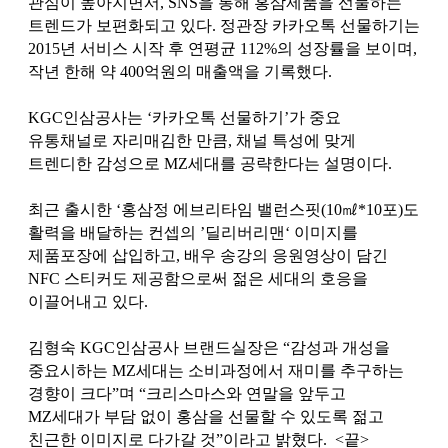
관심이 높아지면서, SNS을 통해 홍삼제품을 선물하는
트렌드가 보편화되고 있다. 정관장 카카오톡 선물하기는
2015년 서비스 시작 후 연평균 112%의 성장률을 보이며,
작년 한해 약 400억원의 매출액을 기록했다.
KGC인삼공사는 ‘카카오톡 선물하기’가 중요
유통채널로 자리매김한 만큼, 채널 특성에 맞게
트렌디한 감성으로 MZ세대를 공략한다는 설명이다.
최근 출시한 ‘홍삼정 에브리타임 밸런스핏(10㎖*10포)도
활력을 배달하는 컨셉의 ’딜리버리맨‘ 이미지를
제품포장에 삽입하고, 배우 송강의 응원영상이 담긴
NFC 스티커도 제공함으로써 젊은 세대의 호응을
이끌어내고 있다.
김형숙 KGC인삼공사 브랜드실장은 “감성과 개성을
중요시하는 MZ세대는 소비과정에서 재미를 추구하는
경향이 크다”며 “크리스마스와 연말을 앞두고
MZ세대가 부담 없이 홍삼을 선물할 수 있도록 젊고
친근한 이미지로 다가갈 것”이라고 밝혔다. <끝>