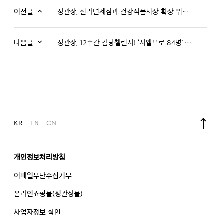
이전글
정관장, 신라면세점과 건강식품시장 확장 위해 업무협약 체결
다음글
정관장, 12주간 감당챌린지! ‘지엘프로 84병’ 출시
KR
EN
CN
개인정보처리방침
이메일무단수집거부
온라인쇼핑몰(정관장몰)
사업자정보 확인