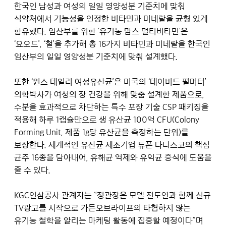
한국인 남성과 여성의 일일 영양성분 기준치에 맞춰
식약처에서 기능성을 인정한 비타민과 미네랄을 균형 있게
함유했다. 임산부를 위한 ‘유기농 맘스 멀티비타민’은
‘요오드’, ‘철’을 추가해 총 16가지 비타민과 미네랄을 한국인
임산부의 일일 영양성분 기준치에 맞춰 설계했다.
또한 ‘원스 데일리 여성유산균’은 미국의 ‘데이비드 펄머터’
의학박사가 여성의 장 건강을 위해 맞춤 설계한 제품으로,
수분을 효과적으로 차단하는 특수 포장 기술 CSP 패키징을
적용해 하루 1캡슐만으로 생 유산균 100억 CFU(Colony
Forming Unit, 제품 1g당 유산균을 측정하는 단위)를
보장한다. 세계적인 유산균 제조기업 듀폰 다니스코의 핵심
균주 16종을 담아내어, 유해균 억제와 유익균 증식에 도움을
줄 수 있다.
KGC인삼공사 관계자는 “정관장은 모델 전도연과 함께 신규
TV광고를 시작으로 가든오브라이프의 타협하지 않는
유기농 철학을 알리는 마케팅 활동에 집중할 예정이다”며