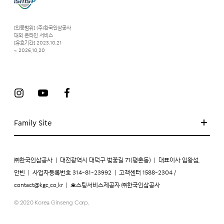
[인증범위] (주)한국인삼공사
대외 온라인 서비스
[유효기간] 2023.10.21
~ 2026.10.20
Family Site
㈜한국인삼공사
|
대전광역시 대덕구 벚꽃길 71(평촌동)
|
대표이사 임왕섭,
안빈
|
사업자등록번호 314-81-23992
|
고객센터 1588-2304 /
contact@kgc.co.kr
|
호스팅서비스제공자 ㈜한국인삼공사
© 2020 Korea Ginseng Corp.