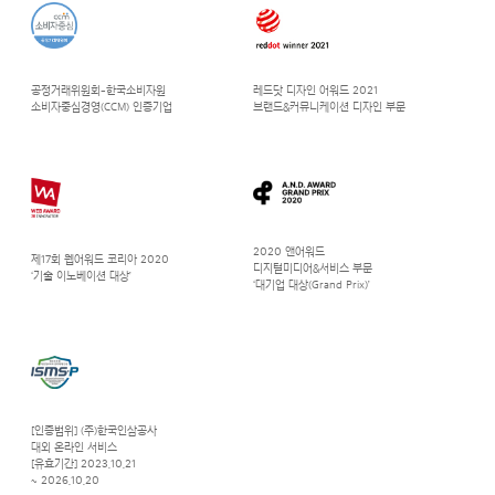
공정거래위원회-한국소비자원
레드닷 디자인 어워드 2021
소비자중심경영(CCM) 인증기업
브랜드&커뮤니케이션 디자인 부문
2020 앤어워드
제17회 웹어워드 코리아 2020
디지털미디어&서비스 부문
‘기술 이노베이션 대상’
‘대기업 대상(Grand Prix)’
[인증범위] (주)한국인삼공사
대외 온라인 서비스
[유효기간] 2023.10.21
~ 2026.10.20