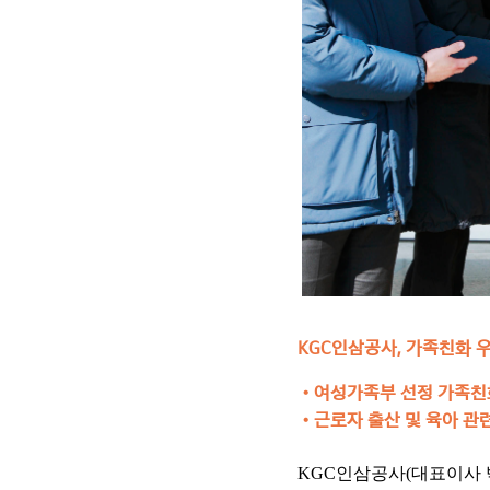
KGC인삼공사, 가족친화 
•여성가족부 선정 가족친화
•근로자 출산 및 육아 관
KGC인삼공사(대표이사 