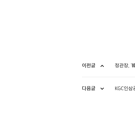
이전글
정관장, 
다음글
KGC인삼