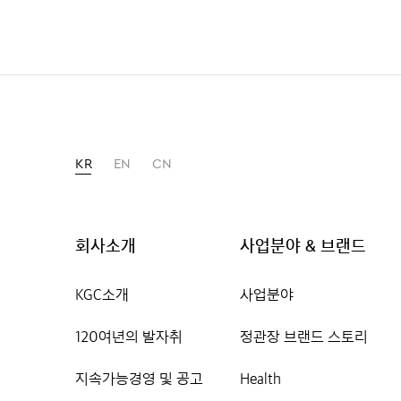
KR
EN
CN
회사소개
사업분야 & 브랜드
KGC소개
사업분야
120여년의 발자취
정관장 브랜드 스토리
지속가능경영 및 공고
Health