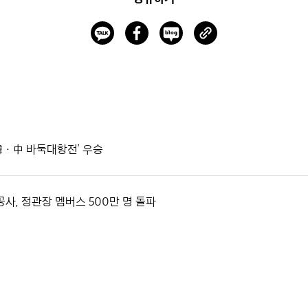
‘韓ㆍ中 바둑대항전’ 우승
공사, 정관장 멤버스 500만 명 돌파