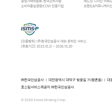
공정거래위원회-한국소비자원
레드닷 디자인 어워드 
소비자중심경영(CCM) 인증기업
브랜드&커뮤니케이션
[인증범위] (주)한국인삼공사
대외 온라인 서비스
[유효기간] 2023.10.21
~ 2026.10.20
㈜한국인삼공사
|
대전광역시 대덕구 벚꽃길 71(평촌동)
|
대
호스팅서비스제공자 ㈜한국인삼공사
© 2020 Korea Ginseng Corp.