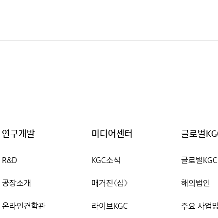
연구개발
미디어센터
글로벌KG
R&D
KGC소식
글로벌KGC
공장소개
매거진〈심〉
해외법인
온라인견학관
라이브KGC
주요 사업