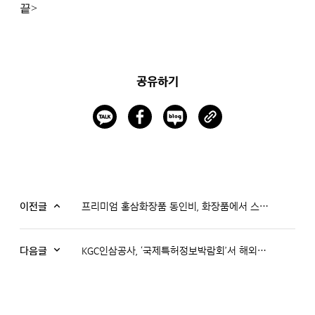
끝>
공유하기
이전글
프리미엄 홍삼화장품 동인비, 화장품에서 스파까지 뷰티 사업 확대
다음글
KGC인삼공사, ‘국제특허정보박람회’서 해외지재권분쟁 우수사례 발표