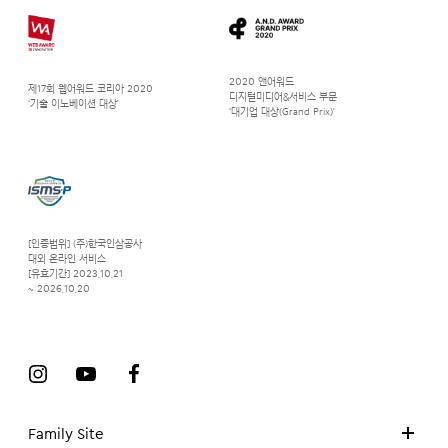
2020 앤어워드
제17회 웹어워드 코리아 2020
디지털미디어&서비스 부문
‘기술 이노베이션 대상’
‘대기업 대상(Grand Prix)’
[인증범위] (주)한국인삼공사
대외 온라인 서비스
[유효기간] 2023.10.21
~ 2026.10.20
Family Site