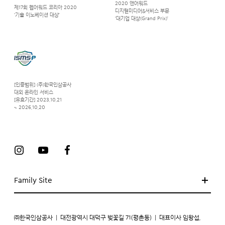
2020 앤어워드
제17회 웹어워드 코리아 2020
디지털미디어&서비스 부문
‘기술 이노베이션 대상’
‘대기업 대상(Grand Prix)’
[인증범위] (주)한국인삼공사
대외 온라인 서비스
[유효기간] 2023.10.21
~ 2026.10.20
Family Site
㈜한국인삼공사
|
대전광역시 대덕구 벚꽃길 71(평촌동)
|
대표이사 임왕섭,