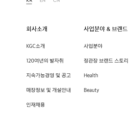
KR
EN
CN
회사소개
사업분야 & 브랜드
KGC소개
사업분야
120여년의 발자취
정관장 브랜드 스토리
지속가능경영 및 공고
Health
매장정보 및 개설안내
Beauty
인재채용