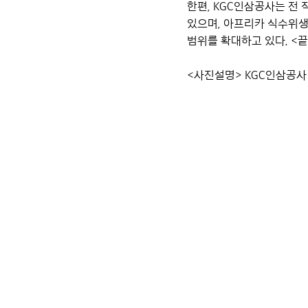
한편, KGC인삼공사는 전
있으며,
아프리카 식수위생을
범위를 확대하고 있다. <끝
<사진설명> KGC인삼공사