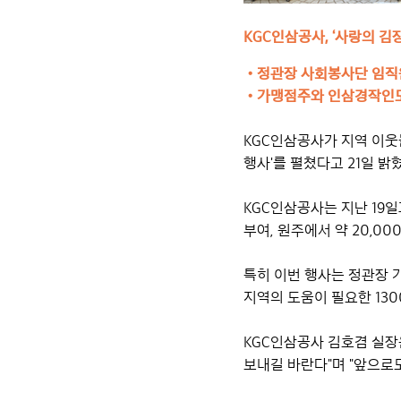
KGC인삼공사, ‘사랑의 김
•
정관장 사회봉사단 임직원 
•
가맹점주와 인삼경작인도
KGC인삼공사가 지역 이웃
행사'를 펼쳤다고 21일 밝
KGC인삼공사는 지난 19일
부여, 원주에서
약 20,0
특히 이번 행사는 정관장 
지역의 도움이 필요한 13
KGC인삼공사 김호겸 실장
보내길 바란다"며
"앞으로