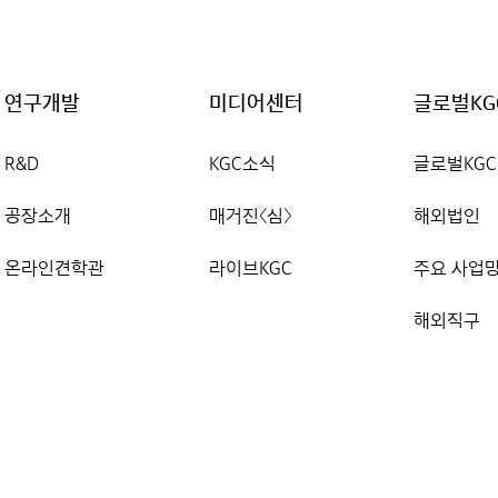
연구개발
미디어센터
글로벌KG
R&D
KGC소식
글로벌KGC
공장소개
매거진〈심〉
해외법인
온라인견학관
라이브KGC
주요 사업
해외직구