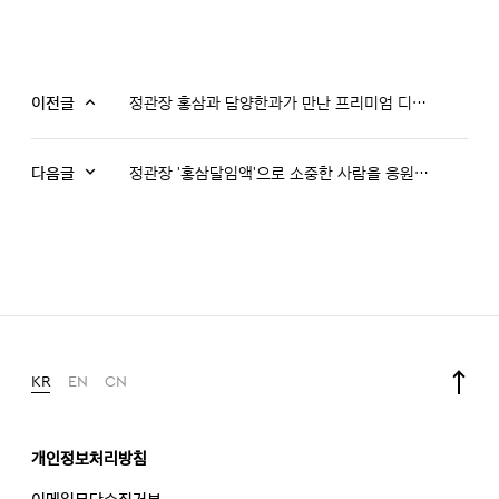
이전글
정관장 홍삼과 담양한과가 만난 프리미엄 디저트 '정관장 수제약과'
다음글
정관장 '홍삼달임액'으로 소중한 사람을 응원하세요!
KR
EN
CN
개인정보처리방침