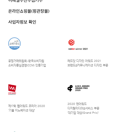
이메일무단수집거부
온라인쇼핑몰(정관장몰)
사업자정보 확인
공정거래위원회-한국소비자원
레드닷 디자인 어워드 2021
소비자중심경영(CCM) 인증기업
브랜드&커뮤니케이션 디자인 부문
2020 앤어워드
제17회 웹어워드 코리아 2020
디지털미디어&서비스 부문
‘기술 이노베이션 대상’
‘대기업 대상(Grand Prix)’