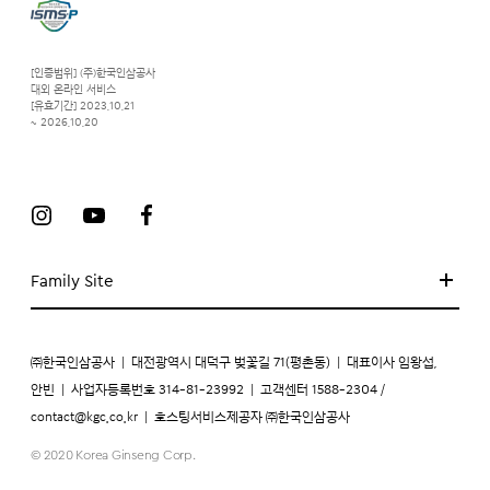
[인증범위] (주)한국인삼공사
대외 온라인 서비스
[유효기간] 2023.10.21
~ 2026.10.20
Family Site
㈜한국인삼공사
|
대전광역시 대덕구 벚꽃길 71(평촌동)
|
대표이사 임왕섭,
안빈
|
사업자등록번호 314-81-23992
|
고객센터 1588-2304 /
contact@kgc.co.kr
|
호스팅서비스제공자 ㈜한국인삼공사
© 2020 Korea Ginseng Corp.