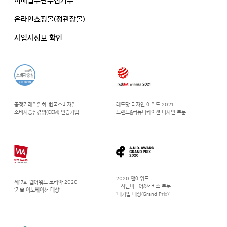
이메일무단수집거부
온라인쇼핑몰(정관장몰)
사업자정보 확인
공정거래위원회-한국소비자원
레드닷 디자인 어워드 2021
소비자중심경영(CCM) 인증기업
브랜드&커뮤니케이션 디자인 부문
2020 앤어워드
제17회 웹어워드 코리아 2020
디지털미디어&서비스 부문
‘기술 이노베이션 대상’
‘대기업 대상(Grand Prix)’