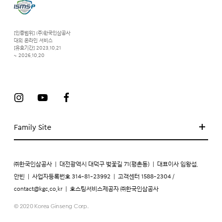
[인증범위] (주)한국인삼공사
대외 온라인 서비스
[유효기간] 2023.10.21
~ 2026.10.20
Family Site
㈜한국인삼공사
|
대전광역시 대덕구 벚꽃길 71(평촌동)
|
대표이사 임왕섭,
안빈
|
사업자등록번호 314-81-23992
|
고객센터 1588-2304 /
contact@kgc.co.kr
|
호스팅서비스제공자 ㈜한국인삼공사
© 2020 Korea Ginseng Corp.