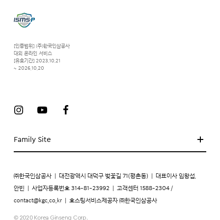
[인증범위] (주)한국인삼공사
대외 온라인 서비스
[유효기간] 2023.10.21
~ 2026.10.20
Family Site
㈜한국인삼공사
|
대전광역시 대덕구 벚꽃길 71(평촌동)
|
대표이사 임왕섭,
안빈
|
사업자등록번호 314-81-23992
|
고객센터 1588-2304 /
contact@kgc.co.kr
|
호스팅서비스제공자 ㈜한국인삼공사
© 2020 Korea Ginseng Corp.