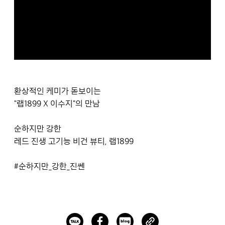
환상적인 케미가 돋보이는
"랩1899 X 이수지"의 만남
순하지만 강한
레드 진생 고기능 비건 뷰티, 랩1899
#순하지만_강한_진쎈