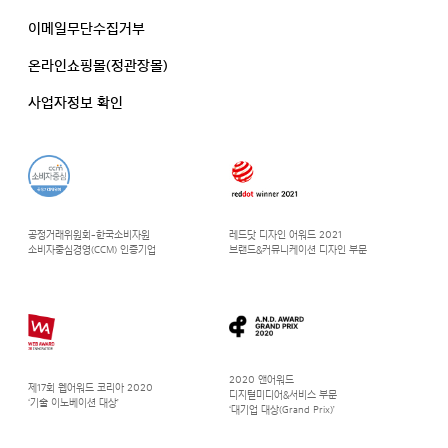
이메일무단수집거부
온라인쇼핑몰(정관장몰)
사업자정보 확인
공정거래위원회-한국소비자원
레드닷 디자인 어워드 2021
소비자중심경영(CCM) 인증기업
브랜드&커뮤니케이션 디자인 부문
2020 앤어워드
제17회 웹어워드 코리아 2020
디지털미디어&서비스 부문
‘기술 이노베이션 대상’
‘대기업 대상(Grand Prix)’