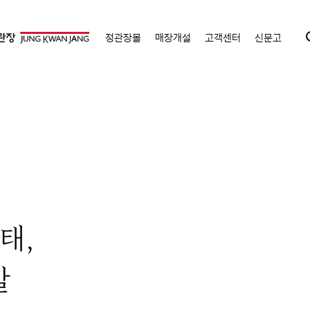
정관장몰
매장개설
고객센터
신문고
태,
말