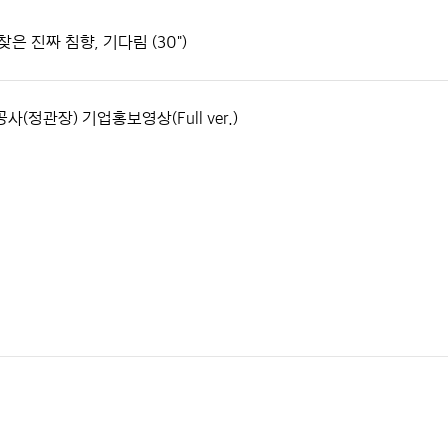
은 진짜 침향, 기다림 (30")
사(정관장) 기업홍보영상(Full ver.)