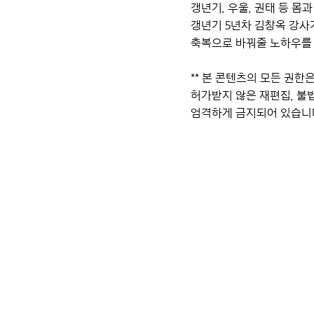
갱년기, 우울, 권태 등 몸
갱년기 5년차 김창옥 강사
축복으로 바꿔줄 노하우를
** 본 콘텐츠의 모든 권한
허가받지 않은 재편집, 불
엄격하게 금지되어 있습니