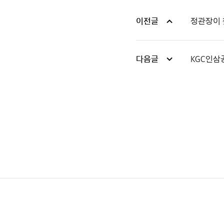
이전글
정관장이 찾
다음글
KGC인삼공