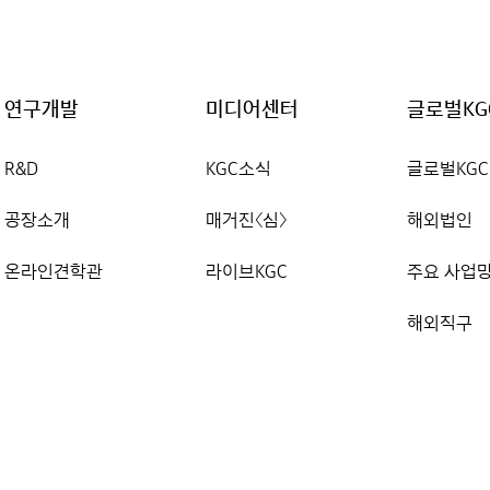
연구개발
미디어센터
글로벌KG
R&D
KGC소식
글로벌KGC
공장소개
매거진〈심〉
해외법인
온라인견학관
라이브KGC
주요 사업
해외직구