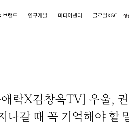
& 브랜드
연구개발
미디어센터
글로벌KGC
애락X김창옥TV] 우울, 권
지나갈 때 꼭 기억해야 할 