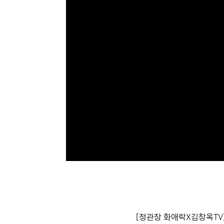
[정관장 화애락X김창옥TV