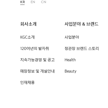
KR
EN
CN
회사소개
사업분야 & 브랜드
KGC소개
사업분야
120여년의 발자취
정관장 브랜드 스토리
지속가능경영 및 공고
Health
매장정보 및 개설안내
Beauty
인재채용