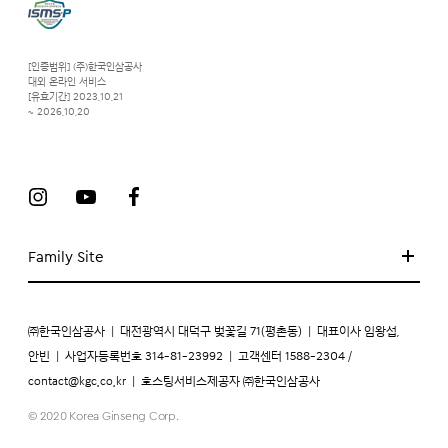
[인증범위] (주)한국인삼공사
대외 온라인 서비스
[유효기간] 2023.10.21
~ 2026.10.20
Family Site
㈜한국인삼공사
|
대전광역시 대덕구 벚꽃길 71(평촌동)
|
대표이사 임왕섭,
안빈
|
사업자등록번호 314-81-23992
|
고객센터 1588-2304 /
contact@kgc.co.kr
|
호스팅서비스제공자 ㈜한국인삼공사
© 2020 Korea Ginseng Corp.