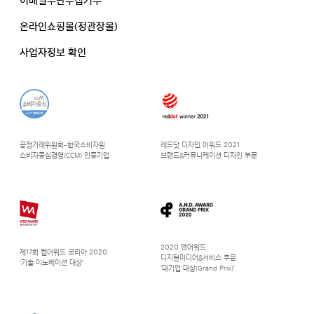
이메일무단수집거부
온라인쇼핑몰(정관장몰)
사업자정보 확인
공정거래위원회-한국소비자원
레드닷 디자인 어워드 2021
소비자중심경영(CCM) 인증기업
브랜드&커뮤니케이션 디자인 부문
2020 앤어워드
제17회 웹어워드 코리아 2020
디지털미디어&서비스 부문
‘기술 이노베이션 대상’
‘대기업 대상(Grand Prix)’