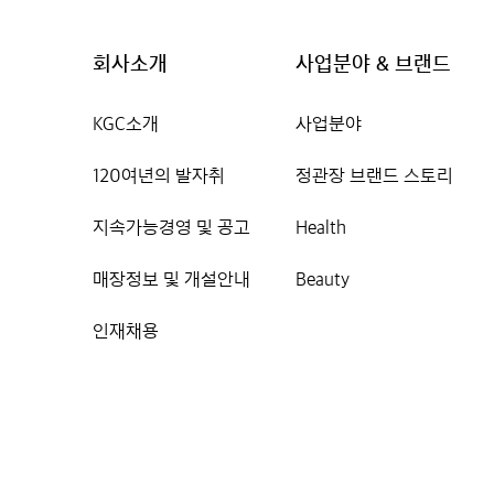
회사소개
사업분야 & 브랜드
KGC소개
사업분야
120여년의 발자취
정관장 브랜드 스토리
지속가능경영 및 공고
Health
매장정보 및 개설안내
Beauty
인재채용