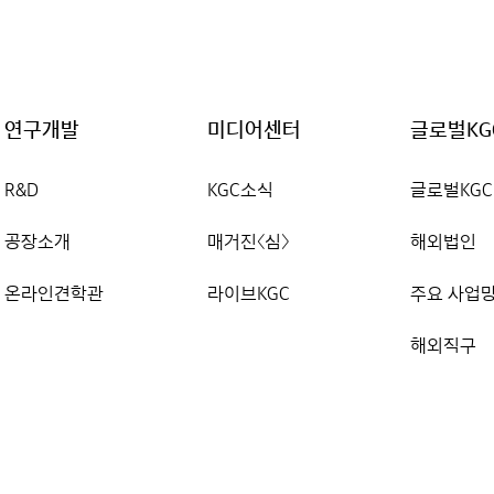
연구개발
미디어센터
글로벌KG
R&D
KGC소식
글로벌KGC
공장소개
매거진〈심〉
해외법인
온라인견학관
라이브KGC
주요 사업
해외직구