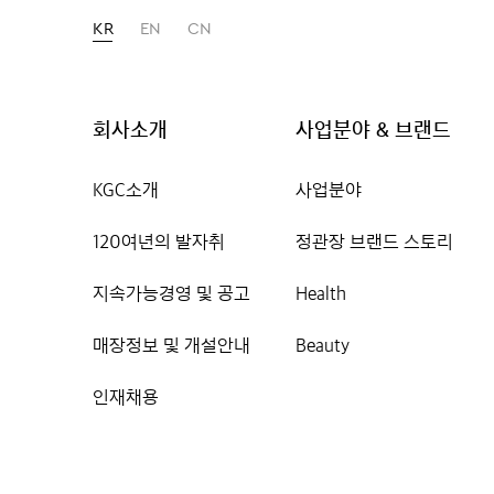
KR
EN
CN
회사소개
사업분야 & 브랜드
KGC소개
사업분야
120여년의 발자취
정관장 브랜드 스토리
지속가능경영 및 공고
Health
매장정보 및 개설안내
Beauty
인재채용