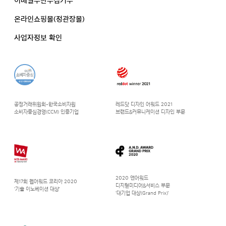
이메일무단수집거부
온라인쇼핑몰(정관장몰)
사업자정보 확인
공정거래위원회-한국소비자원
레드닷 디자인 어워드 2021
소비자중심경영(CCM) 인증기업
브랜드&커뮤니케이션 디자인 부문
2020 앤어워드
제17회 웹어워드 코리아 2020
디지털미디어&서비스 부문
‘기술 이노베이션 대상’
‘대기업 대상(Grand Prix)’