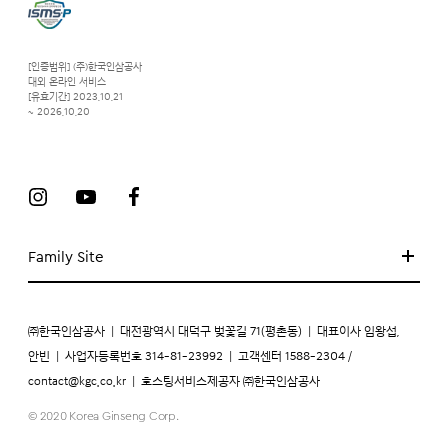
[인증범위] (주)한국인삼공사
대외 온라인 서비스
[유효기간] 2023.10.21
~ 2026.10.20
Family Site
㈜한국인삼공사
|
대전광역시 대덕구 벚꽃길 71(평촌동)
|
대표이사 임왕섭,
안빈
|
사업자등록번호 314-81-23992
|
고객센터 1588-2304 /
contact@kgc.co.kr
|
호스팅서비스제공자 ㈜한국인삼공사
© 2020 Korea Ginseng Corp.