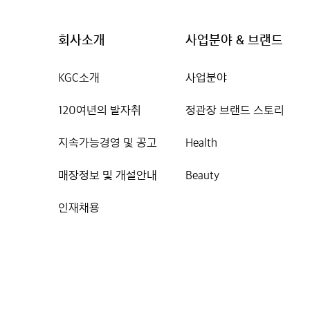
회사소개
사업분야 & 브랜드
KGC소개
사업분야
120여년의 발자취
정관장 브랜드 스토리
지속가능경영 및 공고
Health
매장정보 및 개설안내
Beauty
인재채용