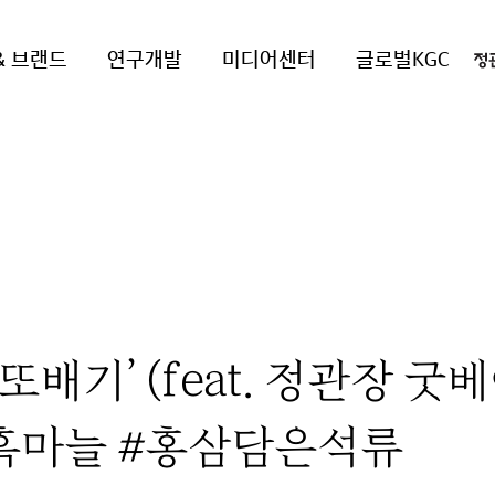
& 브랜드
연구개발
미디어센터
글로벌KGC
또배기’ (feat. 정관장 굿베
흑마늘 #홍삼담은석류