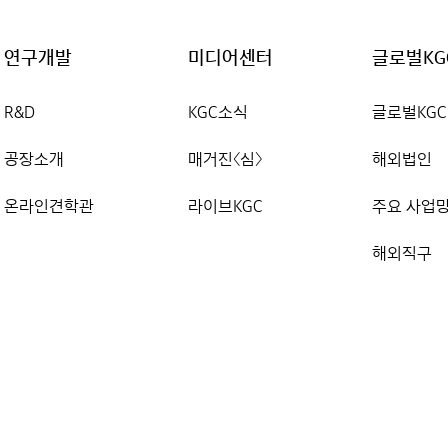
연구개발
미디어센터
글로벌KG
R&D
KGC소식
글로벌KGC
공장소개
매거진〈심〉
해외법인
온라인견학관
라이브KGC
주요 사업
해외직구